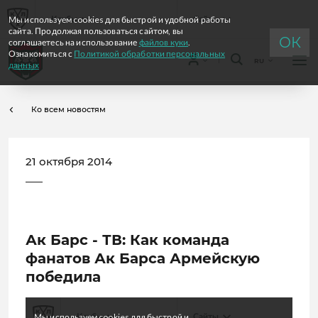
Мы используем cookies для быстрой и удобной работы
Клубы
Сайты
сайта. Продолжая пользоваться сайтом, вы
ОК
соглашаетесь на использование
файлов куки
.
Ознакомиться с
Политикой обработки персональных
RU
данных
Ко всем новостям
21 октября 2014
Ак Барс - ТВ: Как команда
фанатов Ак Барса Армейскую
победила