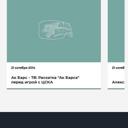
21 октября 2014
21 октябр
Ак Барс - ТВ: Раскатка "Ак Барса"
перед игрой с ЦСКА
Алексан