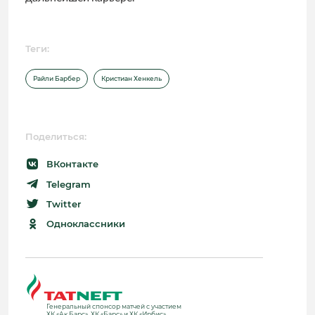
Теги:
Райли Барбер
Кристиан Хенкель
Поделиться:
ВКонтакте
Telegram
Twitter
Одноклассники
Генеральный спонсор матчей с участием
ХК «Ак Барс», ХК «Барс» и ХК «Ирбис»