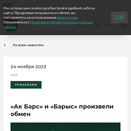
Мы используем cookies для быстрой и удобной работы
Клубы
Сайты
сайта. Продолжая пользоваться сайтом, вы
ОК
соглашаетесь на использование
файлов куки
.
Ознакомиться с
Политикой обработки персональных
RU
данных
Ко всем новостям
24 ноября 2023
ТРАНСФЕРЫ
«Ак Барс» и «Барыс» произвели
обмен