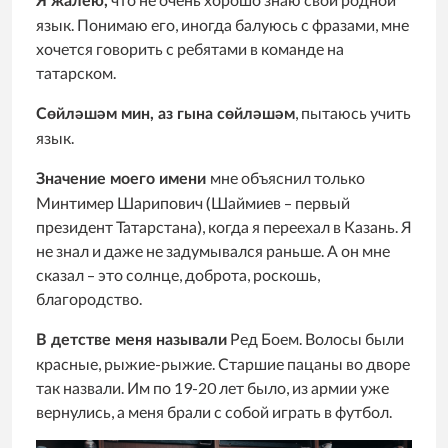
Я жалею,
язык. Понимаю его, иногда балуюсь с фразами, мне
хочется говорить с ребятами в команде на
татарском.
, пытаюсь учить
Сөйләшәм мин, аз гына сөйләшәм
язык.
мне объяснил только
Значение моего имени
Минтимер Шарипович (Шаймиев – первый
президент Татарстана), когда я переехал в Казань. Я
не знал и даже не задумывался раньше. А он мне
сказал – это солнце, доброта, роскошь,
благородство.
Ред Боем. Волосы были
В детстве меня называли
красные, рыжие-рыжие. Старшие пацаны во дворе
так назвали. Им по 19-20 лет было, из армии уже
вернулись, а меня брали с собой играть в футбол.