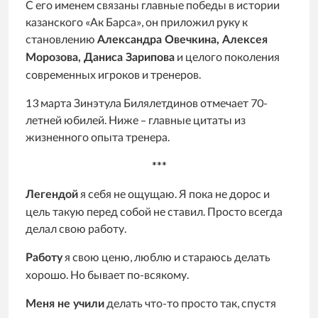
С его именем связаны главные победы в истории
казанского «Ак Барса», он приложил руку к
становлению
Александра Овечкина, Алексея
и целого поколения
Морозова, Даниса Зарипова
современных игроков и тренеров.
13 марта Зинэтула Билялетдинов отмечает 70-
летней юбилей. Ниже – главные цитаты из
жизненного опыта тренера.
***
я себя не ощущаю. Я пока не дорос и
Легендой
цель такую перед собой не ставил. Просто всегда
делал свою работу.
я свою ценю, люблю и стараюсь делать
Работу
хорошо. Но бывает по-всякому.
делать что-то просто так, спустя
Меня не учили