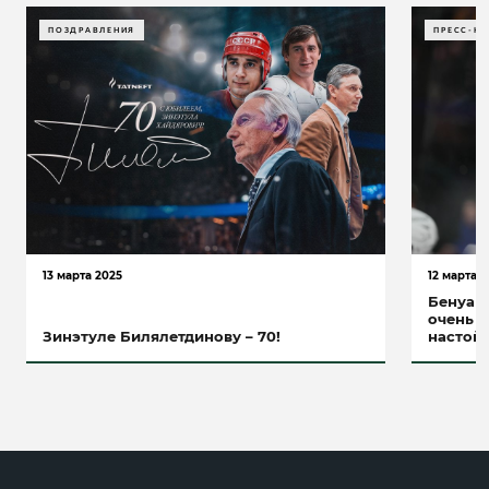
ПОЗДРАВЛЕНИЯ
ПРЕСС-К
13 марта 2025
12 марта 
Бенуа Г
очень н
Зинэтуле Билялетдинову – 70!
настойч