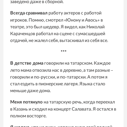
заведено даже в сборной.
работу актеров с работой
Всегда
сравнивал
игроков. Помню, смотрел «Юнону и Авось» в
театре, это был шедевр. Я видел, как Николай
Караченцов работал на сцене с сумасшедшей
отдачей, не жалел себя, вытаскивал из себя все.
***
говорили на татарском. Каждое
В детстве дома
лето мама отвозила нас в деревню, а там разные –
говорили и по-русски, и по-татарски. А потом я
стал ездить в пионерские лагеря. Языка стало
меньше даже дома.
на татарскую речь, когда переехал
Меня потянуло
в Казань и сходил на концерт Салавата. Я остался в
полном восторге.
что не очень хорошо знаю свой родной