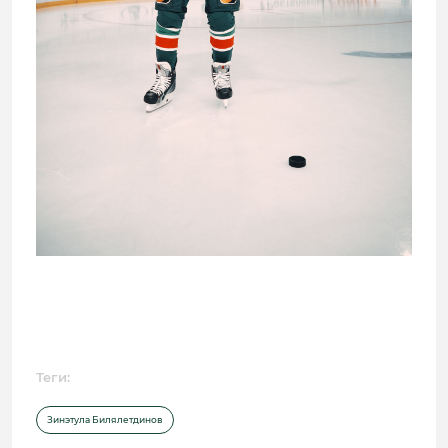
Теги:
Зинэтула Билялетдинов