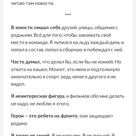
читаю там новости.
***
друзей, улицы, общения с
В юности лишал себя
родными. Всё для того, чтобы завоевать своё
место в команде. Я лупился на льду каждый день и
попал в состав, попал в сборную и побеждал с ней.
что делал бы, если бы не хоккей. Но
Часто думал,
ответа на нашел. Может, это меня и подтолкнуло
окончательно в спорт, ведь ничего другого я не
видел.
, и фильмов обо мне делать
Я неинтересная фигура
не надо, не люблю я этого.
, они защищают
Герои – это ребята на фронте
родину
Я не идеален. Я не лучший. Я
Я точно не гений.