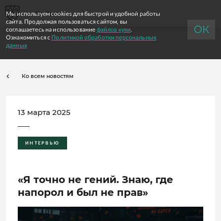
RU
Мы используем cookies для быстрой и удобной работы
Клубы
Сайты
сайта. Продолжая пользоваться сайтом, вы
ОК
соглашаетесь на использование
файлов куки
.
Ознакомиться с
Политикой обработки персональных
данных
Ко всем новостям
13 марта 2025
ИНТЕРВЬЮ
«Я точно не гений. Знаю, где
напорол и был не прав»