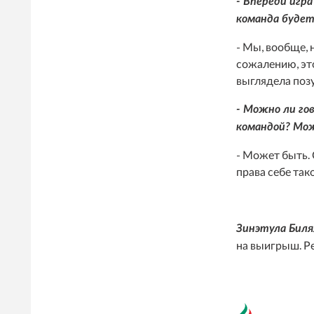
- Впереди игр
команда будет
- Мы, вообще, 
сожалению, это
выглядела позу
- Можно ли го
командой? Мож
- Может быть. 
права себе так
Зинэтула Билял
на выигрыш. Ре