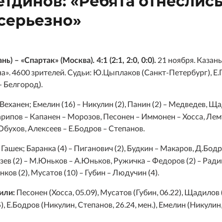
тдинов: «Ребята отнеслись
Амур
серьезно»
Барыс
Салават Юлаев
Сибирь
21 ноября. Казан
нь) – «Спартак» (Москва). 4:1 (2:1, 2:0, 0:0).
а». 4600 зрителей. Судьи: Ю.Цыплаков (Санкт-Петербург), Е.
– Белгород).
Веханен; Емелин (16) – Никулин (2), Панин (2) – Медведев, Ща
Зарипов – Капанен – Морозов, Песонен – Иммонен – Хосса, Лем
 Обухов, Алексеев – Е.Бодров – Степанов.
Гашек; Баранка (4) – Пиганович (2), Будкин – Макаров, Д.Бод
ев (2) – М.Юньков – А.Юньков, Ружичка – Федоров (2) – Ради
ков (2), Мусатов (10) – Губин – Людучин (4).
Песонен (Хосса, 05.09), Мусатов (Губин, 06.22), Щадилов 
или:
), Е.Бодров (Никулин, Степанов, 26.24, мен.), Емелин (Никулин