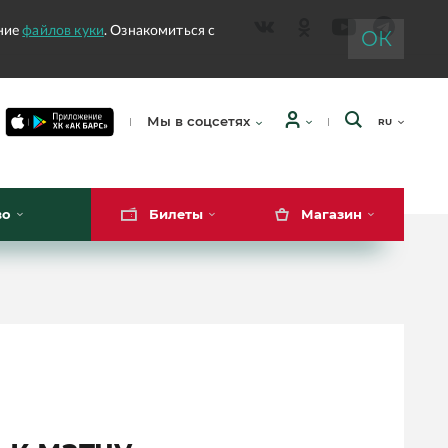
ание
файлов куки
. Ознакомиться с
ОК
Мы в соцсетях
RU
во
Билеты
Магазин