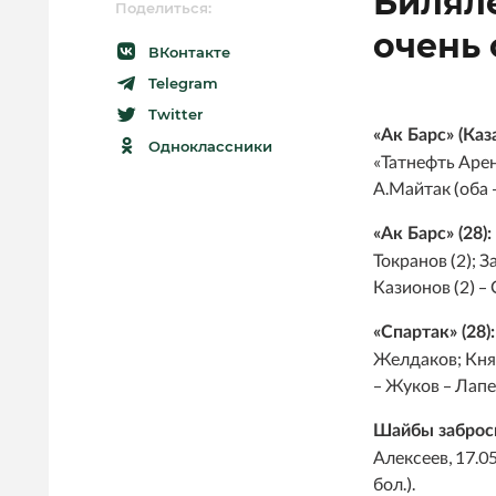
Биляле
Поделиться:
Локомотив
очень 
Северсталь
ВКонтакте
Telegram
ЦСКА
Twitter
Шанхайские Драконы
«Ак Барс» (Каза
Одноклассники
«Татнефть Арен
А.Майтак (оба 
«Ак Барс» (28):
Токранов (2); 
Казионов (2) –
«Спартак» (28):
Желдаков; Княз
– Жуков – Лапен
Шайбы заброс
Алексеев, 17.05
бол.).