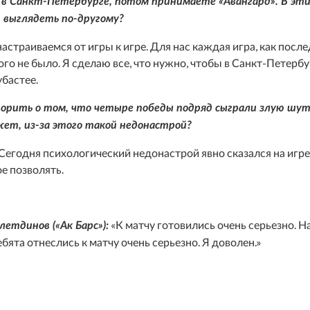
а в Санкт-Петербурге, потом принимаете «Авангард». В эт
 выглядеть по-другому?
настраиваемся от игры к игре. Для нас каждая игра, как после
го не было. Я сделаю все, что нужно, чтобы в Санкт-Петерб
бастее.
ворить о том, что четыре победы подряд сыграли злую шут
ет, из-за этого такой недонастрой?
Сегодня психологический недонастрой явно сказался на игр
ое позволять.
«К матчу готовились очень серьезно. Н
етдинов («Ак Барс»):
бята отнеслись к матчу очень серьезно. Я доволен.»