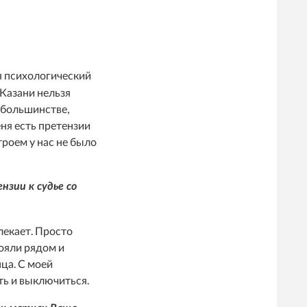
ся психологический
Казани нельзя
в большинстве,
ня есть претензии
троем у нас не было
нзии к судье со
лекает. Просто
ояли рядом и
нца. С моей
ть и выключиться.