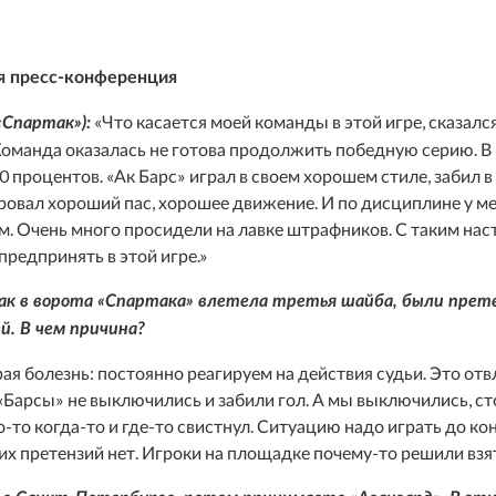
я пресс-конференция
«Что касается моей команды в этой игре, сказал
«Спартак»):
Команда оказалась не готова продолжить победную серию. В 
20 процентов. «Ак Барс» играл в своем хорошем стиле, забил 
овал хороший пас, хорошее движение. И по дисциплине у ме
м. Очень много просидели на лавке штрафников. С таким нас
предпринять в этой игре.»
как в ворота «Спартака» влетела третья шайба, были прете
й. В чем причина?
рая болезнь: постоянно реагируем на действия судьи. Это отв
«Барсы» не выключились и забили гол. А мы выключились, ст
о-то когда-то и где-то свистнул. Ситуацию надо играть до ко
их претензий нет. Игроки на площадке почему-то решили взя