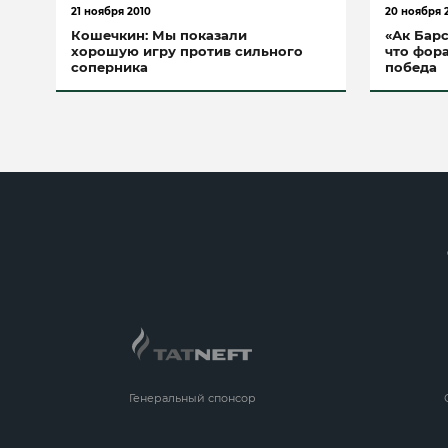
21 ноября 2010
20 ноября 
Кошечкин: Мы показали
«Ак Барс
хорошую игру против сильного
что фор
соперника
победа
Генеральный спонсор