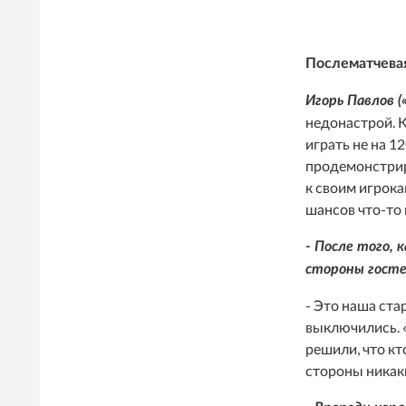
Послематчева
Игорь Павлов (
недонастрой. 
играть не на 1
продемонстрир
к своим игрока
шансов что-то 
- После того, 
стороны госте
- Это наша ста
выключились. 
решили, что кт
стороны никак