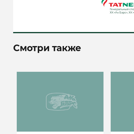
Генеральный спо
ХК «Ак Барс», ХК 
Смотри также