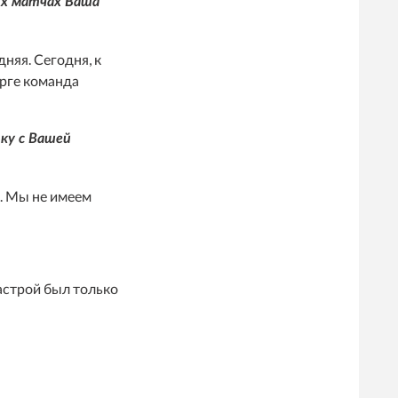
их матчах Ваша
дняя. Сегодня, к
урге команда
ку с Вашей
е. Мы не имеем
астрой был только