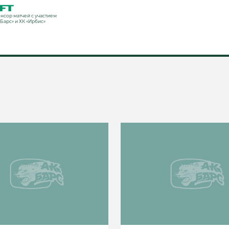
нсор матчей с участием
«Барс» и ХК «Ирбис»