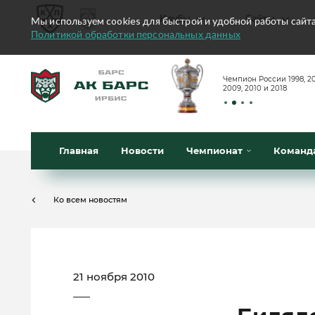
Клубы
Сайты
Мы используем cookies для быстрой и удобной работы сайт
Политикой обработки персональных данных
Конференция «Запад»
Чемпион России 1998, 20
Сайты
2009, 2010 и 2018
Дивизион Боброва
Лада
Видеотран
СКА
Главная
Новости
Чемпионат
Команд
Хайлайты
Спартак
Текстовые 
Торпедо
Ко всем новостям
Интернет-
ХК Сочи
Фотобанк
Дивизион Тарасова
Динамо Мн
21 ноября 2010
Приложе
Динамо М