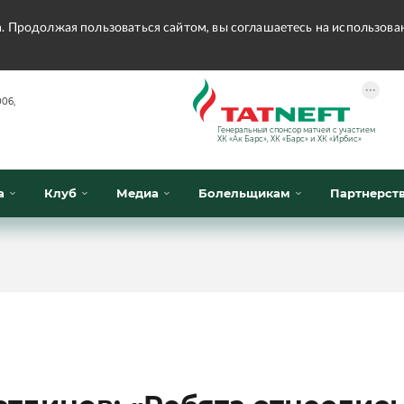
а. Продолжая пользоваться сайтом, вы соглашаетесь на использов
•••
Конференция «Восток»
06,
Дивизион Харламова
Генеральный спонсор матчей с участием
ХК «Ак Барс», ХК «Барс» и ХК «Ирбис»
Автомобилист
сляции
Ак Барс
а
Клуб
Медиа
Болельщикам
Партнерст
Металлург Мг
трансляции
Нефтехимик
магазин
Трактор
Дивизион Чернышева
Авангард
ние КХЛ
Адмирал