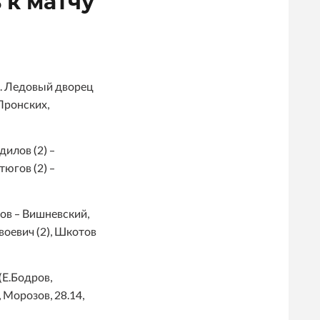
 к матчу
ь. Ледовый дворец
Пронских,
дилов (2) –
тюгов (2) –
ров – Вишневский,
воевич (2), Шкотов
(Е.Бодров,
, Морозов, 28.14,