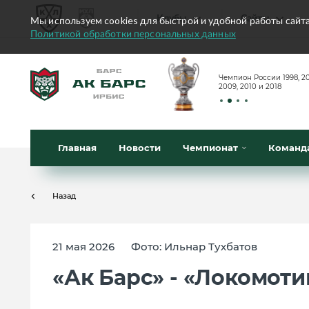
Клубы
Сайты
Мы используем cookies для быстрой и удобной работы сайт
Политикой обработки персональных данных
Конференция «Запад»
Чемпион России 1998, 20
Сайты
2009, 2010 и 2018
Дивизион Боброва
Лада
Видеотран
СКА
Главная
Новости
Чемпионат
Команд
Хайлайты
Спартак
Текстовые 
Торпедо
Назад
Интернет-
ХК Сочи
Фотобанк
21 мая 2026
Фото: Ильнар Тухбатов
Дивизион Тарасова
Динамо Мн
«Ак Барс» - «Локомоти
Приложе
Динамо М