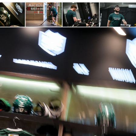
Амур
Барыс
Салават Юлаев
Сибирь