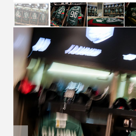
Локомотив
Северсталь
ЦСКА
Шанхайские Драконы