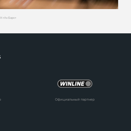
К «Ак Барс»
6
р
Официальный партнер