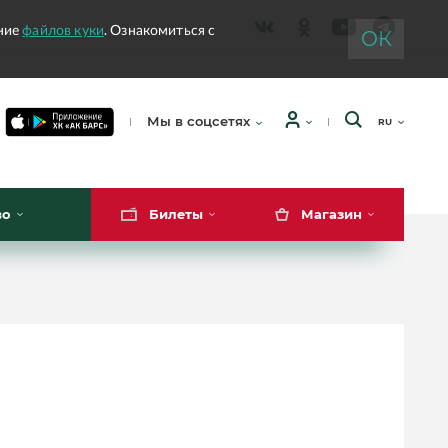
ание
файлов куки
. Ознакомиться с
ОК
Мы в соцсетях
RU
во
Билеты
Магазин